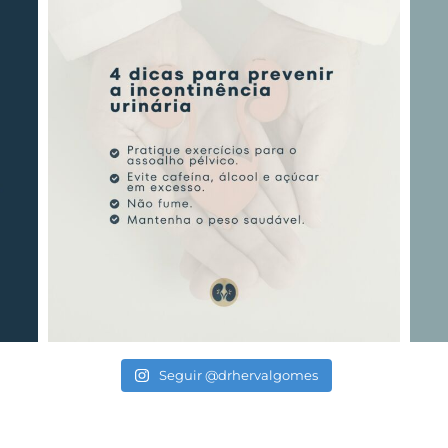
Seguir @drhervalgomes