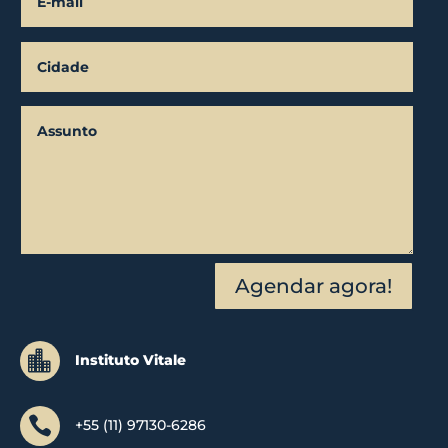
Agendar agora!

Instituto Vitale

+55 (11) 97130-6286