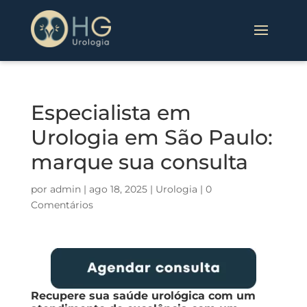
Especialista em
Urologia em São Paulo:
marque sua consulta
por
admin
|
ago 18, 2025
|
Urologia
|
0
Comentários
Recupere sua saúde urológica com um