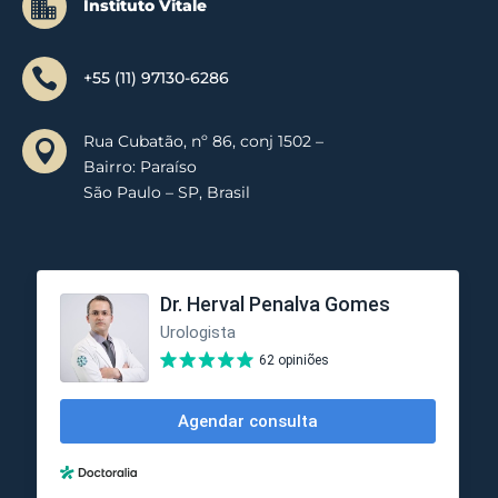

Instituto Vitale

+55 (11) 97130-6286
Rua Cubatão, nº 86, conj 1502 –

Bairro: Paraíso
São Paulo – SP, Brasil