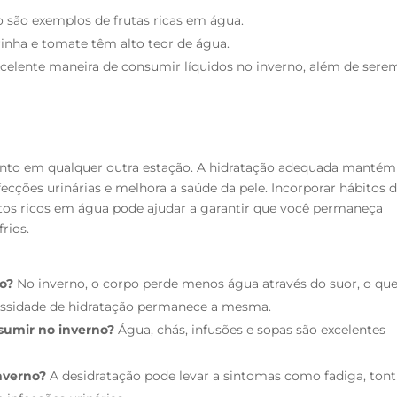
 são exemplos de frutas ricas em água.
rinha e tomate têm alto teor de água.
celente maneira de consumir líquidos no inverno, além de sere
anto em qualquer outra estação. A hidratação adequada mantém
ecções urinárias e melhora a saúde da pele. Incorporar hábitos 
tos ricos em água pode ajudar a garantir que você permaneça
rios.
o?
No inverno, o corpo perde menos água através do suor, o qu
cessidade de hidratação permanece a mesma.
nsumir no inverno?
Água, chás, infusões e sopas são excelentes
nverno?
A desidratação pode levar a sintomas como fadiga, tont