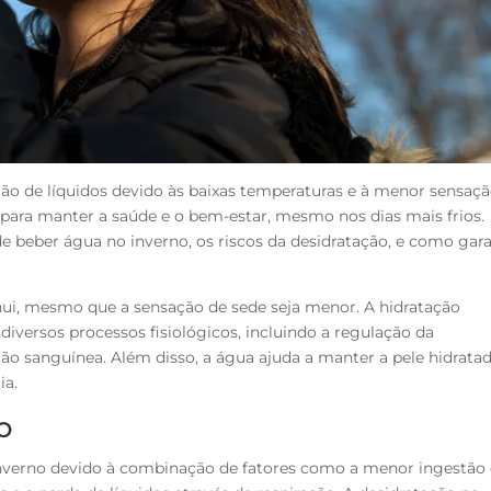
ão de líquidos devido às baixas temperaturas e à menor sensaç
para manter a saúde e o bem-estar, mesmo nos dias mais frios.
e beber água no inverno, os riscos da desidratação, e como gara
nui, mesmo que a sensação de sede seja menor. A hidratação
iversos processos fisiológicos, incluindo a regulação da
ação sanguínea. Além disso, a água ajuda a manter a pele hidrata
ia.
o
inverno devido à combinação de fatores como a menor ingestão