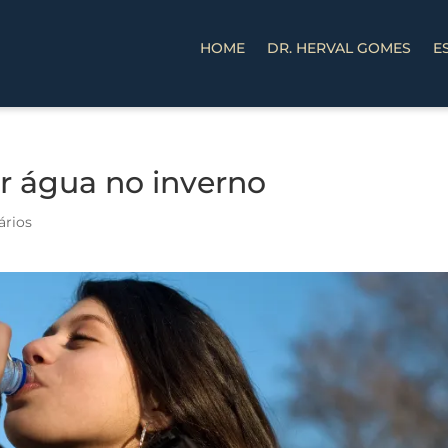
HOME
DR. HERVAL GOMES
E
r água no inverno
ários