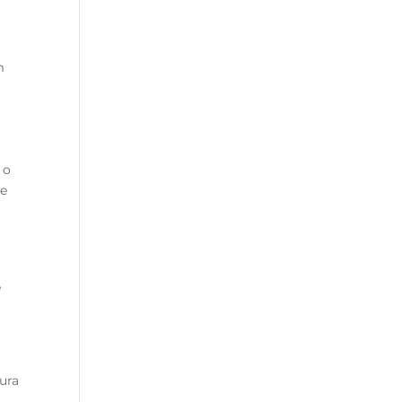
m
 o
de
e
ura