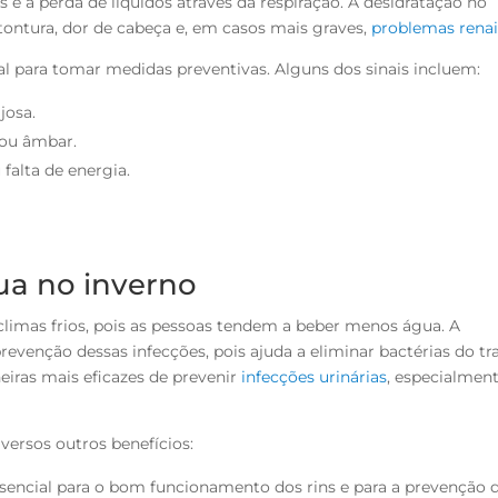
 e a perda de líquidos através da respiração. A desidratação no
tontura, dor de cabeça e, em casos mais graves,
problemas renai
al para tomar medidas preventivas. Alguns dos sinais incluem:
josa.
 ou âmbar.
falta de energia.
.
ua no inverno
limas frios, pois as pessoas tendem a beber menos água. A
revenção dessas infecções, pois ajuda a eliminar bactérias do tr
eiras mais eficazes de prevenir
infecções urinárias
, especialmen
versos outros benefícios:
sencial para o bom funcionamento dos rins e para a prevenção 